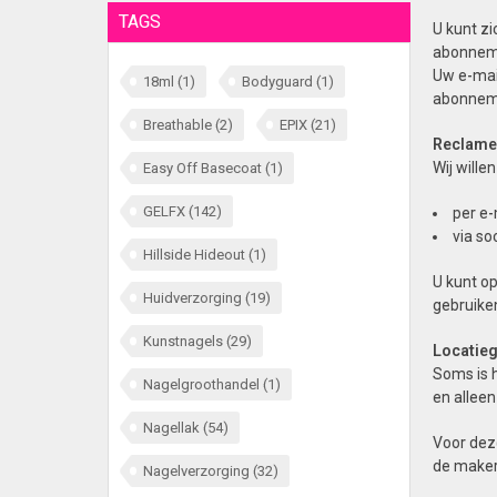
TAGS
U kunt zi
abonneme
Uw e-mai
18ml
(1)
Bodyguard
(1)
abonnem
Breathable
(2)
EPIX
(21)
Reclame
Wij wille
Easy Off Basecoat
(1)
GELFX
(142)
per e-
via so
Hillside Hideout
(1)
U kunt o
Huidverzorging
(19)
gebruike
Kunstnagels
(29)
Locatie
Soms is 
Nagelgroothandel
(1)
en alleen
Nagellak
(54)
Voor deze
de maker
Nagelverzorging
(32)