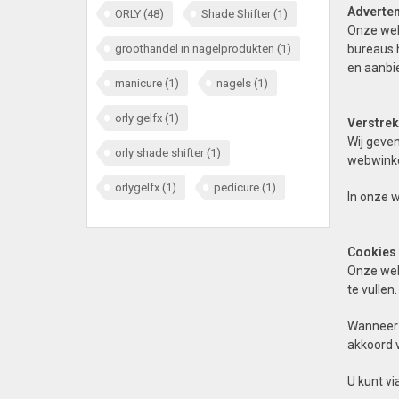
Adverten
ORLY
(48)
Shade Shifter
(1)
Onze web
bureaus h
groothandel in nagelprodukten
(1)
en aanbi
manicure
(1)
nagels
(1)
orly gelfx
(1)
Verstrek
Wij geven
orly shade shifter
(1)
webwinkel
orlygelfx
(1)
pedicure
(1)
In onze 
Cookies
Onze webw
te vullen
Wanneer u
akkoord v
U kunt v