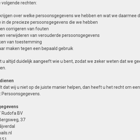
e volgende rechten:
g krijgen over welke persoonsgegevens we hebben en wat we daarmee 
e in de precieze persoonsgegevens die we hebben
ten corrigeren van fouten
aten verwijderen van verouderde persoonsgegevens
kken van toestemming
ar maken tegen een bepaald gebruik
t u altijd duidelijk aangeeft wie u bent, zodat we zeker weten dat we
en.
ndienen
dt dat wij u niet op de juiste manier helpen, dan heeft u het recht om een
it Persoonsgegevens.
gegevens
/ Rudofa BV
Bergsweg, 37
ijverdal
ils.nl
151