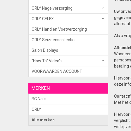
ORLY Nagelverzorging
Uw privac
gegevens 
ORLY GELFX
allemaal
ORLY Hand en Voetverzorging
Als u vra
ORLY Seizoenscollecties
Afhandel
Salon Displays
Wanneer 
persoonsg
"How To" Video's
betaling
VOORWAARDEN ACCOUNT
Hiervoor 
deze info
MERKEN
Contactf
BC Nails
Met het c
ORLY
Hiervoor 
Alle merken
verplich
we bij ve