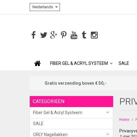
Nederlands
FIBER GEL & ACRYL SYSTEEM
SALE
Gratis verzending boven € 50,-
PRI
CATEGORIEËN
Fiber Gel & Acryl Systeem
Home
P
SALE
Privacyve
ORLY Nagellakken
1 mei 20