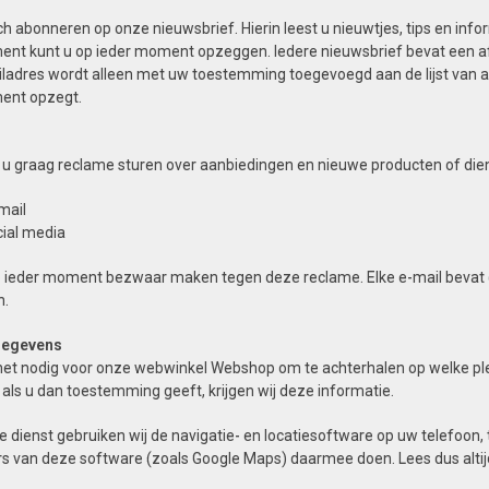
ch abonneren op onze nieuwsbrief. Hierin leest u nieuwtjes, tips en inf
nt kunt u op ieder moment opzeggen. Iedere nieuwsbrief bevat een af
ladres wordt alleen met uw toestemming toegevoegd aan de lijst van
ent opzegt.
n u graag reclame sturen over aanbiedingen en nieuwe producten of diens
mail
cial media
p ieder moment bezwaar maken tegen deze reclame. Elke e-mail bevat e
n.
gegevens
het nodig voor onze webwinkel Webshop om te achterhalen op welke ple
 als u dan toestemming geeft, krijgen wij deze informatie.
 dienst gebruiken wij de navigatie- en locatiesoftware op uw telefoon,
s van deze software (zoals Google Maps) daarmee doen. Lees dus altijd