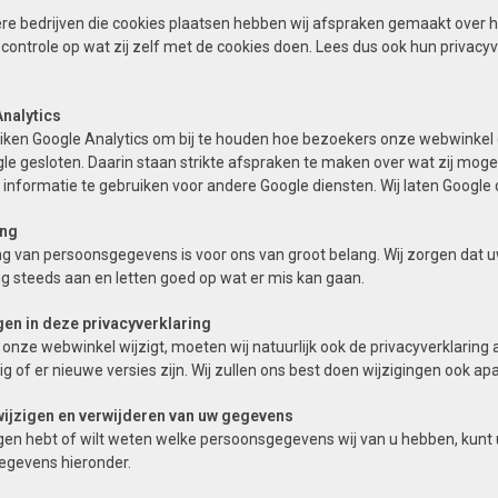
re bedrijven die cookies plaatsen hebben wij afspraken gemaakt over h
 controle op wat zij zelf met de cookies doen. Lees dus ook hun privacyv
nalytics
uiken Google Analytics om bij te houden hoe bezoekers onze webwinke
e gesloten. Daarin staan strikte afspraken te maken over wat zij moge
 informatie te gebruiken voor andere Google diensten. Wij laten Google
ing
ng van persoonsgegevens is voor ons van groot belang. Wij zorgen dat u
ng steeds aan en letten goed op wat er mis kan gaan.
gen in deze privacyverklaring
nze webwinkel wijzigt, moeten wij natuurlijk ook de privacyverklaring a
g of er nieuwe versies zijn. Wij zullen ons best doen wijzigingen ook ap
wijzigen en verwijderen van uw gegevens
gen hebt of wilt weten welke persoonsgegevens wij van u hebben, kunt 
egevens hieronder.