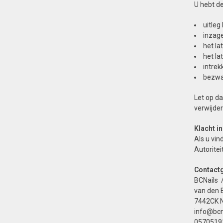
U hebt d
uitle
inzag
het la
het l
intre
bezwa
Let op da
verwijder
Klacht i
Als u vin
Autorite
Contact
BCNails 
van den 
7442CK N
info@bcna
0570519