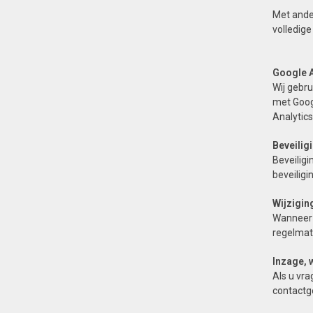
Met ande
volledige
Google A
Wij gebr
met Googl
Analytics
Beveilig
Beveiligi
beveiligi
Wijzigin
Wanneer o
regelmati
Inzage, 
Als u vra
contactg