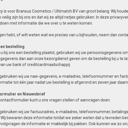
y is voor Bransus Cosmetics / Ultimatch BV van groot belang. Wij houd
veilig zijn bij ons en dat wij ze altijd netjes gebruiken. In deze privac
 doen met informatie die we over u te weten komen.
gen hebt, of wilt weten wat we precies van u bijhouden, neem dan cont
en bestelling
u bij ons een bestelling plaatst, gebruiken wij uw persoonsgegevens o
egevens dan aan onze bezorgdienst geven om de bestelling bij u te lat
 van uw bank of creditcardmaatschappij.
gebruiken wij uw naw-gegevens, e-mailadres, telefoonnummer en factuura
rmatie tot één jaar nadat uw bestelling is afgerond en zeven jaar daarna
ormulier
en
Nieuwsbrief
ontactformulier kunt u ons vragen stellen of aanvragen doen.
gebruiken wij uw factuuradres, e-mailadres, telefoonnummer, betalings
t. Wij bewaren deze informatie totdat we zeker weten dat u tevreden 
rvolgvragen de informatie er makkelijk bij pakken. Ook kunnen we zo on