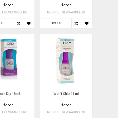
€--,--
€--,--
IET GEWAARDEERD
NOG NIET GEWAARDEERD
ES
OPTIES
c'n Dry 18 ml
Won't Chip 11 ml
€--,--
€--,--
IET GEWAARDEERD
NOG NIET GEWAARDEERD