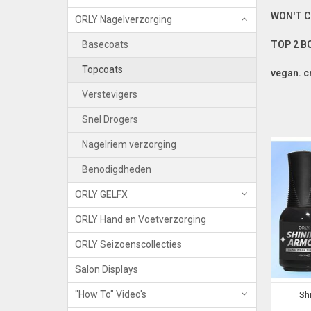
WON'T C
ORLY Nagelverzorging
TOP 2 
Basecoats
Topcoats
vegan. c
Verstevigers
Snel Drogers
Nagelriem verzorging
Benodigdheden
ORLY GELFX
ORLY Hand en Voetverzorging
ORLY Seizoenscollecties
Salon Displays
"How To" Video's
Sh