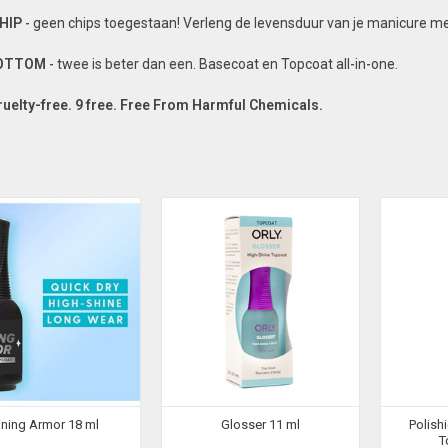
HIP
- geen chips toegestaan! Verleng de levensduur van je manicure 
BOTTOM
- twee is beter dan een. Basecoat en Topcoat all-in-one.
ruelty-free. 9 free. Free From Harmful Chemicals.
ining Armor 18 ml
Glosser 11 ml
Polishi
T