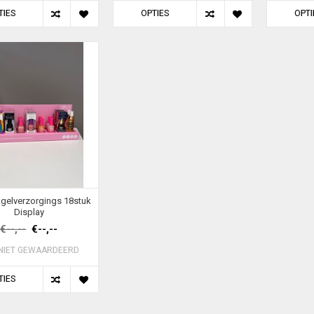
TIES
OPTIES
OPTI
gelverzorgings 18stuk
Display
€--,--
€--,--
NIET GEWAARDEERD
TIES