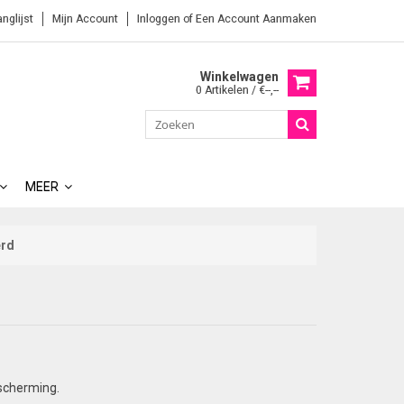
anglijst
Mijn Account
Inloggen
of
Een Account Aanmaken
Winkelwagen
0 Artikelen / €--,--
MEER
erd
escherming.