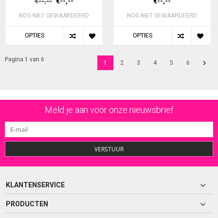
€--,--
€--,--
€--,--
NOG NIET GEWAARDEERD
NOG NIET GEWAARDEERD
OPTIES
OPTIES
Pagina 1 van 6
1
2
3
4
5
6
Meld je aan voor onze nieuwsbrief
VERSTUUR
KLANTENSERVICE
PRODUCTEN