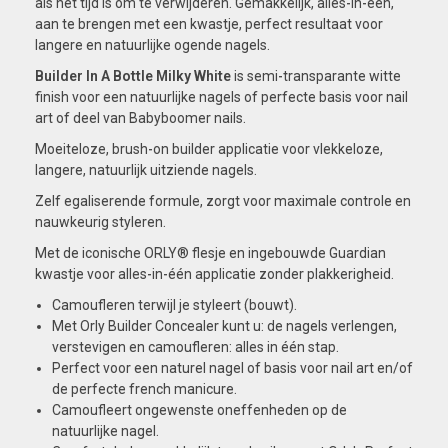
als het tijd is om te verwijderen. Gemakkelijk, alles-in-één,
aan te brengen met een kwastje, perfect resultaat voor
langere en natuurlijke ogende nagels.
Builder In A Bottle Milky White
is semi-transparante witte
finish voor een natuurlijke nagels of perfecte basis voor nail
art of deel van Babyboomer nails.
Moeiteloze, brush-on builder applicatie voor vlekkeloze,
langere, natuurlijk uitziende nagels.
Zelf egaliserende formule, zorgt voor maximale controle en
nauwkeurig styleren.
Met de iconische ORLY® flesje en ingebouwde Guardian
kwastje voor alles-in-één applicatie zonder plakkerigheid.
Camoufleren terwijl je styleert (bouwt).
Met Orly Builder Concealer kunt u: de nagels verlengen,
verstevigen en camoufleren: alles in één stap.
Perfect voor een naturel nagel of basis voor nail art en/of
de perfecte french manicure.
Camoufleert ongewenste oneffenheden op de
natuurlijke nagel.