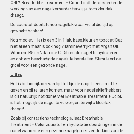
ORLY Breathable Treatment + Color
biedt de versterkende
werking van een nagelverharder terwijl je toch kleurlak
draagt.
De zuurstof doorlatende nagellak waar we al die tijd op
gewacht hebben!
Nog mooier... Het is een 3 in 1 lak, base,kleur en topcoat! Dat
niet alleen maar is ook nog vitamineverrijkt met Argan Oil,
Vitamine B5 en Vitamine C. Dit om de nagel te hydrateren
en ook om beschadigde nagels te herstellen. Stimuleert de
groei voor een gezonde nagel.
Uitleg
Het is belangrijk om van tijd tot tijd de nagels eens rust te
geven en bij te laten komen, maar voor nagellakliefhebbers
is dit natuurlijk not done! Met Breathable Treatment + Color,
is het mogelijk de nagel te verzorgen terwijl u kleurlak
draagt!
Zoals bij contactlens technologie, laat Breathable
Treatment + Color zuurstof en hydratatie doordringen in de
nagel waarmee een gezonde nagelgroei, versterking van de