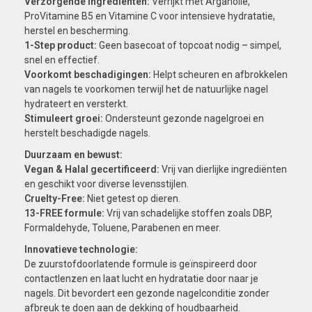
Verzorgende ingrediënten:
Verrijkt met Arganolie,
ProVitamine B5 en Vitamine C voor intensieve hydratatie,
herstel en bescherming.
1-Step product:
Geen basecoat of topcoat nodig – simpel,
snel en effectief.
Voorkomt beschadigingen:
Helpt scheuren en afbrokkelen
van nagels te voorkomen terwijl het de natuurlijke nagel
hydrateert en versterkt.
Stimuleert groei:
Ondersteunt gezonde nagelgroei en
herstelt beschadigde nagels.
Duurzaam en bewust:
Vegan & Halal gecertificeerd:
Vrij van dierlijke ingrediënten
en geschikt voor diverse levensstijlen.
Cruelty-Free:
Niet getest op dieren.
13-FREE formule:
Vrij van schadelijke stoffen zoals DBP,
Formaldehyde, Toluene, Parabenen en meer.
Innovatieve technologie:
De zuurstofdoorlatende formule is geïnspireerd door
contactlenzen en laat lucht en hydratatie door naar je
nagels. Dit bevordert een gezonde nagelconditie zonder
afbreuk te doen aan de dekking of houdbaarheid.