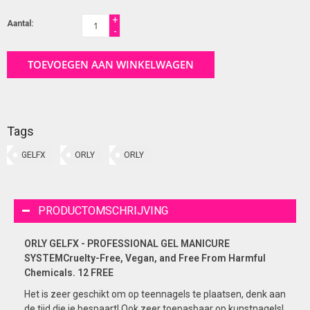
+
Aantal:
-
TOEVOEGEN AAN WINKELWAGEN
Tags
GELFX
ORLY
ORLY
PRODUCTOMSCHRIJVING
ORLY GELFX - PROFESSIONAL GEL MANICURE
SYSTEMCruelty-Free, Vegan, and Free From Harmful
Chemicals. 12 FREE
Het is zeer geschikt om op teennagels te plaatsen, denk aan
de tijd die je bespaart! Ook zeer toepasbaar op kunstnagels!