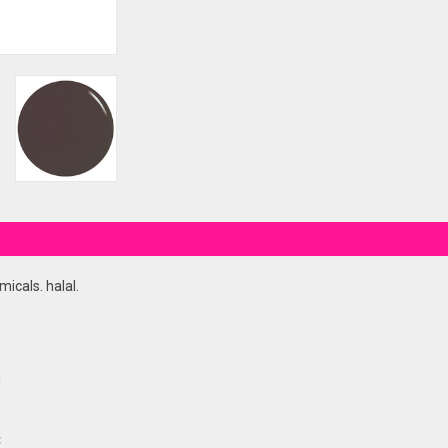
icals. halal.
g
C