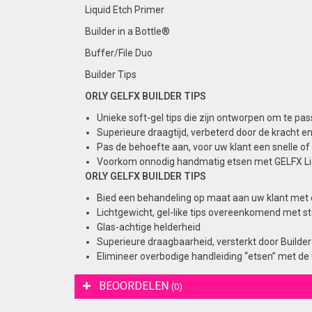
Liquid Etch Primer
Builder in a Bottle®
Buffer/File Duo
Builder Tips
ORLY GELFX BUILDER TIPS
Unieke soft-gel tips die zijn ontworpen om te pas
Superieure draagtijd,
verbeterd door de kracht en
Pas de behoefte aan,
voor uw klant een snelle o
Voorkom onnodig handmatig etsen met GELFX
L
ORLY GELFX BUILDER TIPS
Bied een behandeling op maat aan uw klant met 
Lichtgewicht, gel-like tips overeenkomend met sterk
Glas-achtige helderheid
Superieure draagbaarheid, versterkt door Builder
Elimineer overbodige handleiding “etsen” met de
BEOORDELEN
(0)