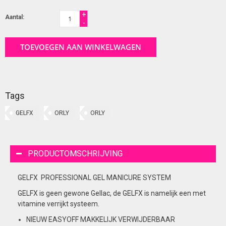
+
Aantal:
-
TOEVOEGEN AAN WINKELWAGEN
Tags
GELFX
ORLY
ORLY
PRODUCTOMSCHRIJVING
G
E
L
F
X
P
ROFESS
I
ON
AL
GEL
MANICURE
SYS
T
EM
GELFX is geen gewone Gellac, de GELFX is namelijk een met
vitamine verrijkt systeem.
NIEUW EASYOFF MAKKELIJK VERWIJDERBAAR