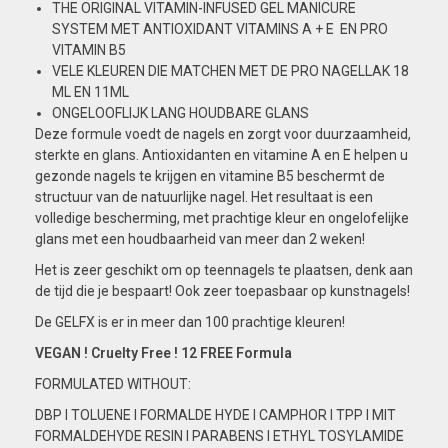
THE ORIGINAL VITAMIN-INFUSED GEL MANICURE
SYSTEM MET ANTIOXIDANT VITAMINS A + E EN PRO
VITAMIN B5
VELE KLEUREN DIE MATCHEN MET DE PRO NAGELLAK 18
ML EN 11ML
ONGELOOFLIJK LANG HOUDBARE GLANS
Deze formule voedt de nagels en zorgt voor duurzaamheid,
sterkte en glans. Antioxidanten en vitamine A en E helpen u
gezonde nagels te krijgen en vitamine B5 beschermt de
structuur van de natuurlijke nagel. Het resultaat is een
volledige bescherming, met prachtige kleur en ongelofelijke
glans met een houdbaarheid van meer dan 2 weken!
Het is zeer geschikt om op teennagels te plaatsen, denk aan
de tijd die je bespaart! Ook zeer toepasbaar op kunstnagels!
De GELFX is er in meer dan 100 prachtige kleuren!
VEGAN ! Cruelty Free ! 12 FREE Formula
FORMULATED
WITHOUT:
DBP I TOLUENE I FORMALDE HYDE I CAMPHOR I TPP I MIT
FORMALDEHYDE RESIN I PARABENS I ETHYL TOSYLAMIDE