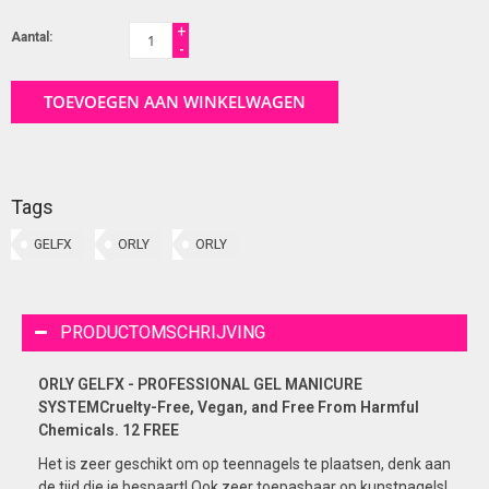
+
Aantal:
-
TOEVOEGEN AAN WINKELWAGEN
Tags
GELFX
ORLY
ORLY
PRODUCTOMSCHRIJVING
ORLY GELFX - PROFESSIONAL GEL MANICURE
SYSTEMCruelty-Free, Vegan, and Free From Harmful
Chemicals. 12 FREE
Het is zeer geschikt om op teennagels te plaatsen, denk aan
de tijd die je bespaart! Ook zeer toepasbaar op kunstnagels!