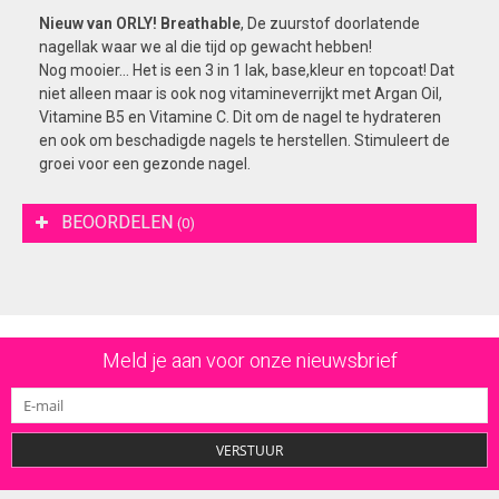
Nieuw van ORLY! Breathable
, De zuurstof doorlatende
nagellak waar we al die tijd op gewacht hebben!
Nog mooier... Het is een 3 in 1 lak, base,kleur en topcoat! Dat
niet alleen maar is ook nog vitamineverrijkt met Argan Oil,
Vitamine B5 en Vitamine C. Dit om de nagel te hydrateren
en ook om beschadigde nagels te herstellen. Stimuleert de
groei voor een gezonde nagel.
BEOORDELEN
(0)
Meld je aan voor onze nieuwsbrief
VERSTUUR