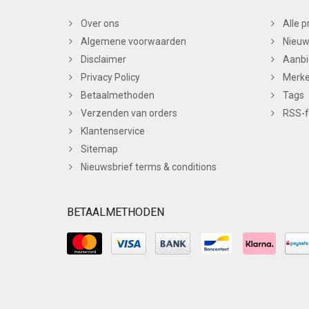
Over ons
Alle 
Algemene voorwaarden
Nieuw
Disclaimer
Aanbi
Privacy Policy
Merk
Betaalmethoden
Tags
Verzenden van orders
RSS-
Klantenservice
Sitemap
Nieuwsbrief terms & conditions
BETAALMETHODEN
© Copyright 2026 BC Nails Theme by
PSDCenter
-