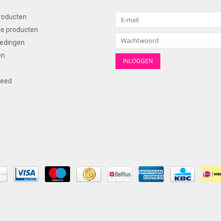
producten
e producten
edingen
en
feed