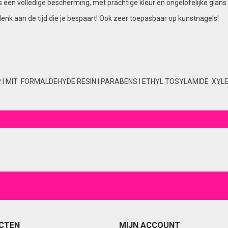
t is een volledige bescherming, met prachtige kleur en ongelofelijke g
denk aan de tijd die je bespaart! Ook zeer toepasbaar op kunstnagels!
P I MIT FORMALDEHYDE RESIN I PARABENS I ETHYL TOSYLAMIDE XYLEN
CTEN
MIJN ACCOUNT