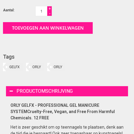
+
Aantal:
-
TOEVOEGEN AAN WINKELWAGEN
Tags
GELFX
ORLY
ORLY
PRODUCTOMSCHRIJVING
ORLY GELFX - PROFESSIONAL GEL MANICURE
SYSTEMCruelty-Free, Vegan, and Free From Harmful
Chemicals. 12 FREE
Het is zeer geschikt om op teennagels te plaatsen, denk aan
de tijd die je bespaart! Ook zeer toepasbaar op kunstnagels!