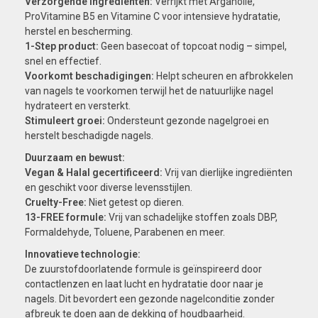
Verzorgende ingrediënten:
Verrijkt met Arganolie,
ProVitamine B5 en Vitamine C voor intensieve hydratatie,
herstel en bescherming.
1-Step product:
Geen basecoat of topcoat nodig – simpel,
snel en effectief.
Voorkomt beschadigingen:
Helpt scheuren en afbrokkelen
van nagels te voorkomen terwijl het de natuurlijke nagel
hydrateert en versterkt.
Stimuleert groei:
Ondersteunt gezonde nagelgroei en
herstelt beschadigde nagels.
Duurzaam en bewust:
Vegan & Halal gecertificeerd:
Vrij van dierlijke ingrediënten
en geschikt voor diverse levensstijlen.
Cruelty-Free:
Niet getest op dieren.
13-FREE formule:
Vrij van schadelijke stoffen zoals DBP,
Formaldehyde, Toluene, Parabenen en meer.
Innovatieve technologie:
De zuurstofdoorlatende formule is geïnspireerd door
contactlenzen en laat lucht en hydratatie door naar je
nagels. Dit bevordert een gezonde nagelconditie zonder
afbreuk te doen aan de dekking of houdbaarheid.