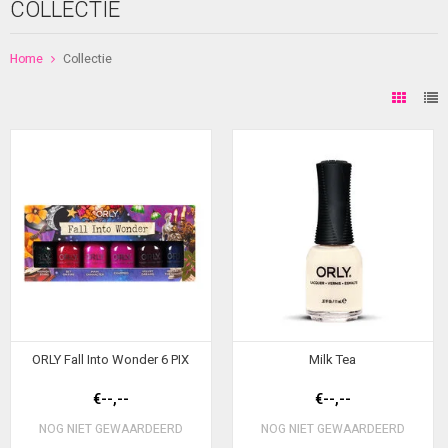
COLLECTIE
Home
Collectie
ORLY Fall Into Wonder 6 PIX
Milk Tea
€--,--
€--,--
NOG NIET GEWAARDEERD
NOG NIET GEWAARDEERD