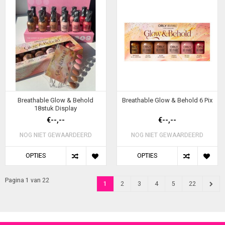
Breathable Glow & Behold
Breathable Glow & Behold 6 Pix
18stuk Display
€--,--
€--,--
NOG NIET GEWAARDEERD
NOG NIET GEWAARDEERD
OPTIES
OPTIES
Pagina 1 van 22
1
2
3
4
5
22