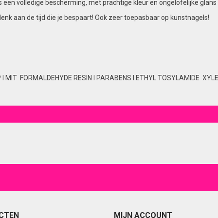
t is een volledige bescherming, met prachtige kleur en ongelofelijke g
denk aan de tijd die je bespaart! Ook zeer toepasbaar op kunstnagels!
P I MIT FORMALDEHYDE RESIN I PARABENS I ETHYL TOSYLAMIDE XYLEN
CTEN
MIJN ACCOUNT