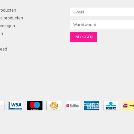
producten
e producten
edingen
en
feed