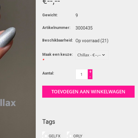
€--,--
Gewicht:
9
Artikelnummer:
3000435
Beschikbaarheid:
Op voorraad
(21)
Maak een keuze:
*
+
Aantal:
-
TOEVOEGEN AAN WINKELWAGEN
Tags
GELFX
ORLY