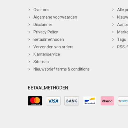
Over ons
Alle 
Algemene voorwaarden
Nieuw
Disclaimer
Aanbi
Privacy Policy
Merk
Betaalmethoden
Tags
Verzenden van orders
RSS-
Klantenservice
Sitemap
Nieuwsbrief terms & conditions
BETAALMETHODEN
© Copyright 2026 BC Nails Theme by
PSDCenter
-