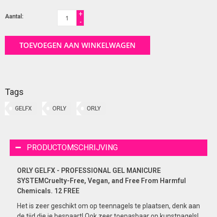
+
Aantal:
-
TOEVOEGEN AAN WINKELWAGEN
Tags
GELFX
ORLY
ORLY
PRODUCTOMSCHRIJVING
ORLY GELFX - PROFESSIONAL GEL MANICURE
SYSTEMCruelty-Free, Vegan, and Free From Harmful
Chemicals. 12 FREE
Het is zeer geschikt om op teennagels te plaatsen, denk aan
de tijd die je bespaart! Ook zeer toepasbaar op kunstnagels!