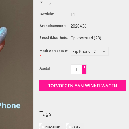
€--,--
Gewicht:
11
Artikelnummer:
2020436
Beschikbaarheid:
Op voorraad
(23)
Maak een keuze:
*
+
Aantal:
-
TOEVOEGEN AAN WINKELWAGEN
Tags
Nagellak
ORLY