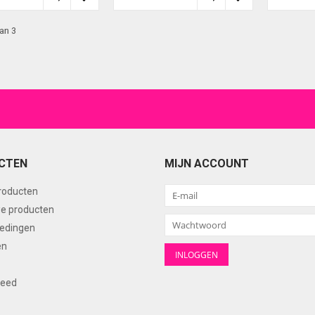
an 3
CTEN
MIJN ACCOUNT
producten
e producten
edingen
en
feed