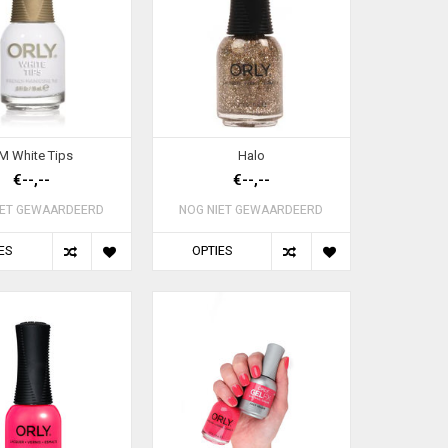
M White Tips
Halo
€--,--
€--,--
IET GEWAARDEERD
NOG NIET GEWAARDEERD
ES
OPTIES