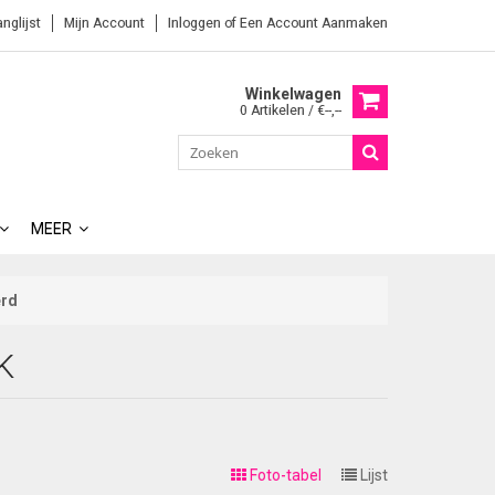
anglijst
Mijn Account
Inloggen
of
Een Account Aanmaken
Winkelwagen
0 Artikelen / €--,--
MEER
erd
K
Foto-tabel
Lijst