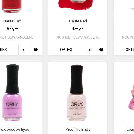
Haute Red
Haute Red
€--,--
€--,--
NIET GEWAARDEERD
NOG NIET GEWAARDEERD
NOG N
TIES
OPTIES
OPTI
leidoscope Eyes
Kiss The Bride
Leav