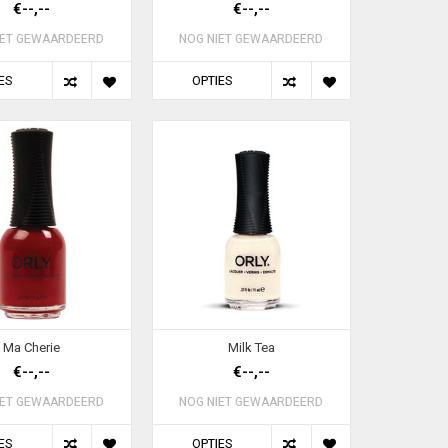
€--,--
€--,--
IET GEWAARDEERD
NOG NIET GEWAARDEERD
ES
OPTIES
Ma Cherie
Milk Tea
€--,--
€--,--
IET GEWAARDEERD
NOG NIET GEWAARDEERD
ES
OPTIES