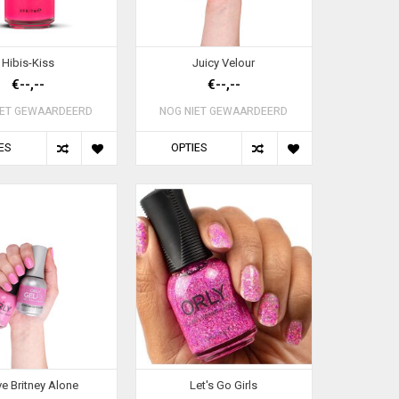
Hibis-Kiss
Juicy Velour
€--,--
€--,--
IET GEWAARDEERD
NOG NIET GEWAARDEERD
ES
OPTIES
e Britney Alone
Let's Go Girls