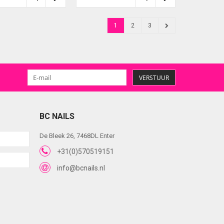
1
2
3
VERSTUUR
BC NAILS
De Bleek 26, 7468DL Enter
+31(0)570519151
info@bcnails.nl