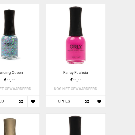
ancing Queen
Fancy Fuchsia
€--,--
€--,--
IET GEWAARDEERD
NOG NIET GEWAARDEERD
ES
OPTIES