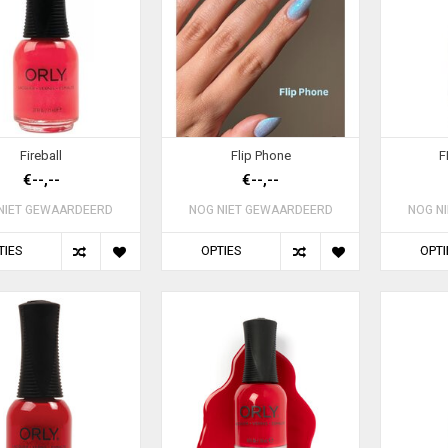
Fireball
Flip Phone
F
€--,--
€--,--
NIET GEWAARDEERD
NOG NIET GEWAARDEERD
NOG N
TIES
OPTIES
OPTI