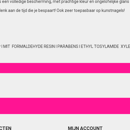
t is een volledige bescherming, met prachtige kleur en ongelofelijke g
denk aan de tijd die je bespaart! Ook zeer toepasbaar op kunstnagels!
P I MIT FORMALDEHYDE RESIN I PARABENS I ETHYL TOSYLAMIDE XYLEN
CTEN
MIJN ACCOUNT