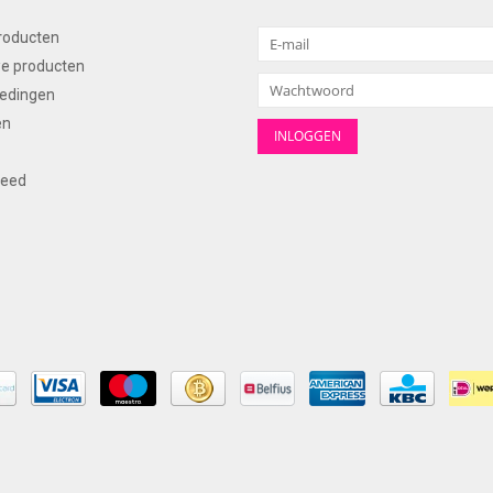
producten
e producten
edingen
en
feed