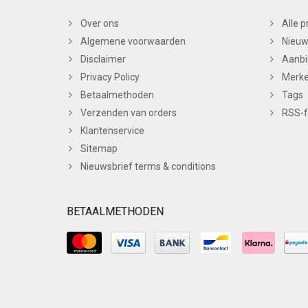
Over ons
Alle 
Algemene voorwaarden
Nieuw
Disclaimer
Aanbi
Privacy Policy
Merk
Betaalmethoden
Tags
Verzenden van orders
RSS-
Klantenservice
Sitemap
Nieuwsbrief terms & conditions
BETAALMETHODEN
© Copyright 2026 BC Nails Theme by
PSDCenter
-