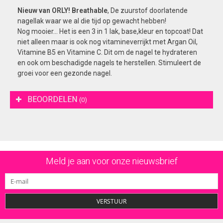
Nieuw van ORLY! Breathable
, De zuurstof doorlatende
nagellak waar we al die tijd op gewacht hebben!
Nog mooier... Het is een 3 in 1 lak, base,kleur en topcoat! Dat
niet alleen maar is ook nog vitamineverrijkt met Argan Oil,
Vitamine B5 en Vitamine C. Dit om de nagel te hydrateren
en ook om beschadigde nagels te herstellen. Stimuleert de
groei voor een gezonde nagel.
BEOORDELEN
(0)
Meld je aan voor onze nieuwsbrief
VERSTUUR