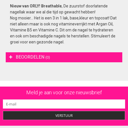
Nieuw van ORLY! Breathable
, De zuurstof doorlatende
nagellak waar we al die tijd op gewacht hebben!
Nog mooier... Het is een 3 in 1 lak, base,kleur en topcoat! Dat
niet alleen maar is ook nog vitamineverrijkt met Argan Oil,
Vitamine B5 en Vitamine C. Dit om de nagel te hydrateren
en ook om beschadigde nagels te herstellen. Stimuleert de
groei voor een gezonde nagel.
BEOORDELEN
(0)
Meld je aan voor onze nieuwsbrief
VERSTUUR