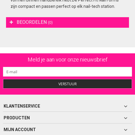
vormen binnen handbereik hebt.De Perfect Fit Nail Forms
zijn compact en passen perfect op elk nail-tech station.
BEOORDELEN
(0)
Meld je aan voor onze nieuwsbrief
VERSTUUR
KLANTENSERVICE
PRODUCTEN
MIJN ACCOUNT