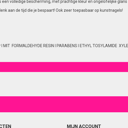
t is een volledige bescherming, met prachtige kleur en ongelofelijke g
denk aan de tijd die je bespaart! Ook zeer toepasbaar op kunstnagels!
P I MIT FORMALDEHYDE RESIN I PARABENS I ETHYL TOSYLAMIDE XYLEN
CTEN
MIJN ACCOUNT