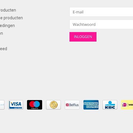
producten
e producten
edingen
en
feed