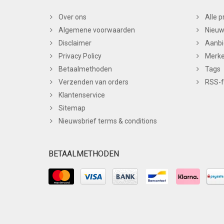
Over ons
Alle 
Algemene voorwaarden
Nieuw
Disclaimer
Aanbi
Privacy Policy
Merk
Betaalmethoden
Tags
Verzenden van orders
RSS-
Klantenservice
Sitemap
Nieuwsbrief terms & conditions
BETAALMETHODEN
© Copyright 2026 BC Nails Theme by
PSDCenter
-