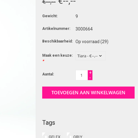
€--,--
€--,--
Gewicht:
9
Artikelnummer:
3000664
Beschikbaarheid:
Op voorraad
(29)
Maak een keuze:
*
+
Aantal:
-
TOEVOEGEN AAN WINKELWAGEN
Tags
GELFX
ORLY