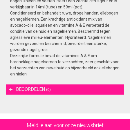
bogen, knieën en voeten. Heeft een zachte citrusgeur en is
verkijgbaar in 14ml (tube) en 59ml (pot).
Conditioneerd en behandelt ruwe, droge handen, ellebogen
en nagelriemen. Een krachtige antioxidant mix van
avocado-olie, squaleen en vitamine A & E verbeterd de
conditie van de huid en nagelriemen. Beschermd tegen
agressieve milieu-elementen. Hydrateerd. Nagelriemen
worden gevoed en beschermd, bevordert een sterke,
gezonde nagel groei.
Deze rijke formule bevat de vitamines A & E om
hardnekkige nagelriemen te verzachten, zeer geschikt voor
het verzachten van ruwe huid op bijvoorbeeld ook ellebogen
en hielen.
BEOORDELEN
(0)
Meld je aan voor onze nieuwsbrief